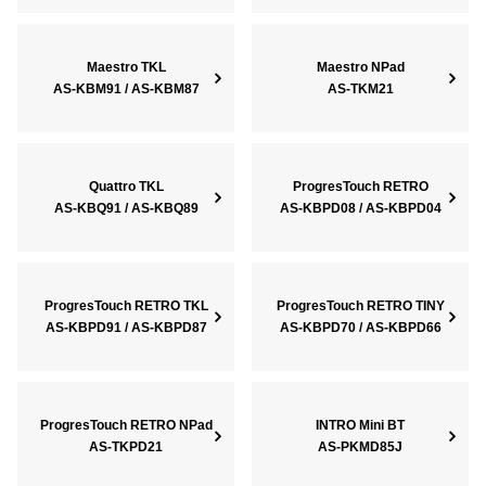
Maestro TKL
Maestro NPad
AS-KBM91 / AS-KBM87
AS-TKM21
Quattro TKL
ProgresTouch RETRO
AS-KBQ91 / AS-KBQ89
AS-KBPD08 / AS-KBPD04
ProgresTouch RETRO TKL
ProgresTouch RETRO TINY
AS-KBPD91 / AS-KBPD87
AS-KBPD70 / AS-KBPD66
ProgresTouch RETRO NPad
INTRO Mini BT
AS-TKPD21
AS-PKMD85J