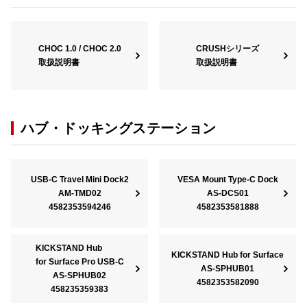
CHOC 1.0 / CHOC 2.0
CRUSHシリーズ
取扱説明書
取扱説明書
ハブ・ドッキングステーション
USB-C Travel Mini Dock2
VESA Mount Type-C Dock
AM-TMD02
AS-DCS01
4582353594246
4582353581888
KICKSTAND Hub
KICKSTAND Hub for Surface
for Surface Pro USB-C
AS-SPHUB01
AS-SPHUB02
4582353582090
458235359383