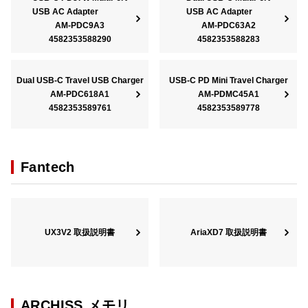
USB AC Adapter
USB AC Adapter
AM-PDC9A3
AM-PDC63A2
4582353588290
4582353588283
Dual USB-C Travel USB Charger
USB-C PD Mini Travel Charger
AM-PDC618A1
AM-PDMC45A1
4582353589761
4582353589778
Fantech
UX3V2 取扱説明書
AriaXD7 取扱説明書
ARCHISS メモリ