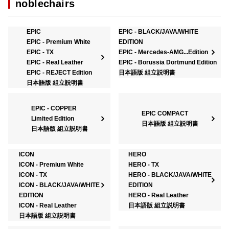
noblechairs
EPIC
EPIC - BLACK/JAVA/WHITE
EPIC - Premium White
EDITION
EPIC - TX
EPIC - Mercedes-AMG...Edition
EPIC - Real Leather
EPIC - Borussia Dortmund Edition
EPIC - REJECT Edition
日本語版 組立説明書
日本語版 組立説明書
EPIC - COPPER
EPIC COMPACT
Limited Edition
日本語版 組立説明書
日本語版 組立説明書
ICON
HERO
ICON - Premium White
HERO - TX
ICON - TX
HERO - BLACK/JAVA/WHITE
ICON - BLACK/JAVA/WHITE
EDITION
EDITION
HERO - Real Leather
ICON - Real Leather
日本語版 組立説明書
日本語版 組立説明書