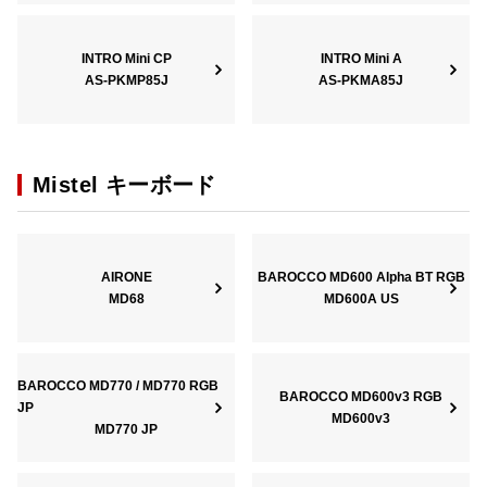
INTRO Mini CP
INTRO Mini A
AS-PKMP85J
AS-PKMA85J
Mistel キーボード
AIRONE
BAROCCO MD600 Alpha BT RGB
MD68
MD600A US
BAROCCO MD770 / MD770 RGB
BAROCCO MD600v3 RGB
JP
MD600v3
MD770 JP