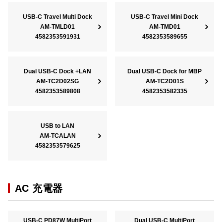
USB-C Travel Multi Dock
USB-C Travel Mini Dock
AM-TMLD01
AM-TMD01
4582353591931
4582353589655
Dual USB-C Dock +LAN
Dual USB-C Dock for MBP
AM-TC2D02SG
AM-TC2D01S
4582353589808
4582353582335
USB to LAN
AM-TCALAN
4582353579625
AC 充電器
USB-C PD87W MultiPort
Dual USB-C MultiPort