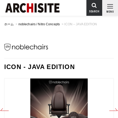
SEARCH
MENU
ホーム
>
noblechairs / Nitro Concepts
>
ICON – JAVA EDITION
ICON - JAVA EDITION