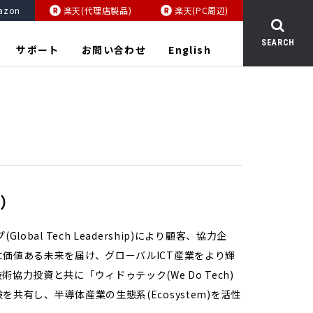
azon
楽天(代理店製品)
楽天(PC周辺)
SEARCH
サポート
お問い合わせ
English
ス）
al Tech Leadership)により顧客、協⼒企
価値ある未来を届け、グローバルICT産業をより輝
⼒投資と共に「ウィドゥテック(We Do Tech)
有し、半導体産業の⽣態系(Ecosystem)を活性