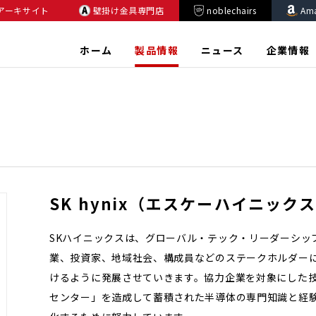
アーキサイト
壁掛け金具専門店
noblechairs
Am
ホーム
製品情報
ニュース
企業情報
SK hynix（エスケーハイニック
SKハイニックスは、グローバル・テック・リーダーシップ(Glob
業、投資家、地域社会、構成員などのステークホルダーに
けるように発展させていきます。協⼒企業を対象にした技術協
センター」を造成して蓄積された半導体の専⾨知識と経験を共