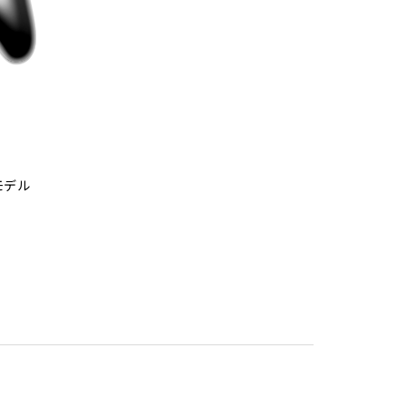
）
モデル