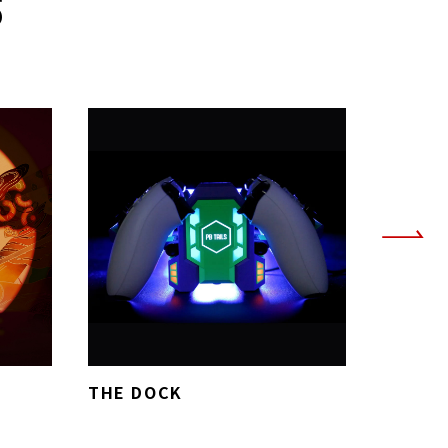
S
THE DOCK
CRUSH