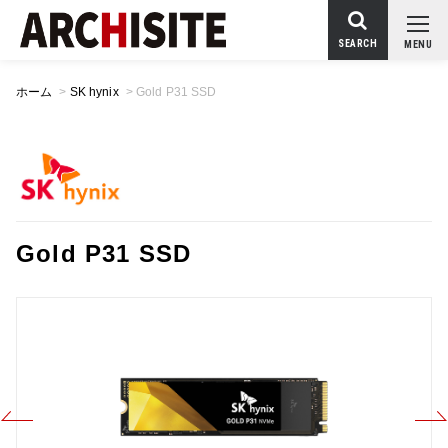
SEARCH
MENU
ホーム
>
SK hynix
>
Gold P31 SSD
Gold P31 SSD