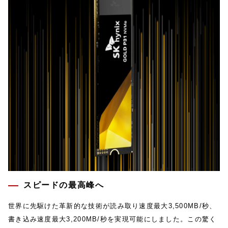
スピードの最⾼峰へ
世界に先駆けた⾰新的な技術が読み取り速度最⼤3,500MB/秒、
書き込み速度最⼤3,200MB/秒を実現可能にしました。この驚く