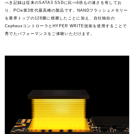
べき記録は従来のSATA3 SSDに⽐べ6倍もの速さを有してお
り、PCle第3世代最⾼峰の製品です。NANDフラッシュメモリー
を業界トップの128層に積層したことに加え、⾃社独⾃の
CepheusコントローラとHYPER WRITE技術を使⽤することで
秀でたパフォーマンスをご体験いただけます。