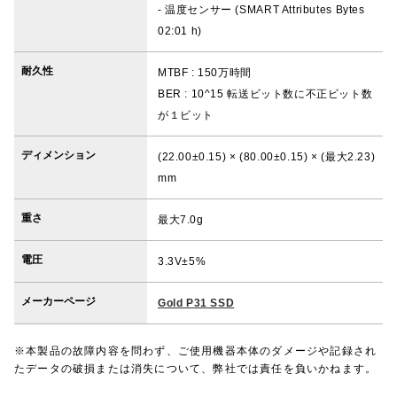
- 温度センサー (SMART Attributes Bytes
02:01 h)
耐久性
MTBF : 150万時間
BER : 10^15 転送ビット数に不正ビット数
が１ビット
ディメンション
(22.00±0.15) × (80.00±0.15) × (最⼤2.23)
mm
重さ
最大7.0g
電圧
3.3V±5%
メーカーページ
Gold P31 SSD
※本製品の故障内容を問わず、ご使用機器本体のダメージや記録され
たデータの破損または消失について、弊社では責任を負いかねます。