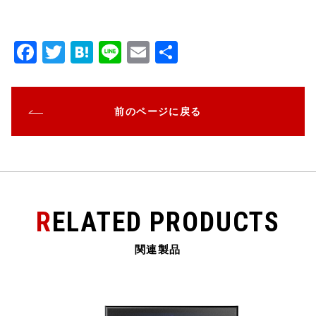
F
T
H
Li
E
共
a
w
at
n
m
有
c
it
e
e
ai
前のページに戻る
e
te
n
l
b
r
a
o
o
k
RELATED PRODUCTS
関連製品