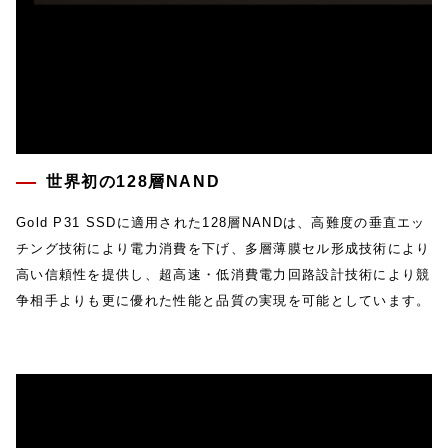
世界初の128層NAND
Gold P31 SSDに適⽤された128層NANDは、⾼難度の垂直エッ
チング技術により電⼒消費を下げ、多層薄膜セル形成技術により
⾼い信頼性を提供し、超⾼速・低消費電⼒回路設計技術により競
争相⼿よりも更に優れた性能と品質の実現を可能としています。