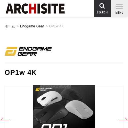
SEARCH
MENU
ホーム
>
Endgame Gear
>
OP1w 4K
OP1w 4K