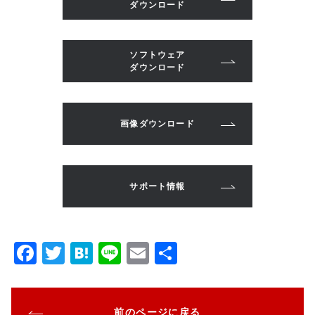
ダウンロード
ソフトウェア
ダウンロード
画像ダウンロード
サポート情報
F
T
H
Li
E
共
a
w
at
n
m
有
c
it
e
e
ai
前のページに戻る