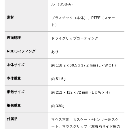
ル （USB-A）
素材
プラスチック（本体）、PTFE（スケー
ト）
表面処理
ドライグリップコーティング
RGBライティング
あり
本体サイズ
約 118.2 x 60.5 x 37.2 mm (L x W x H)
本体重量
約 51.5g
梱包サイズ
約 212 x 112 x 72 mm（L x W x H）
梱包重量
約 330g
付属品
マウス本体、大スケート+センサー用スケ
ート、マウスグリップ（左右両サイド用の