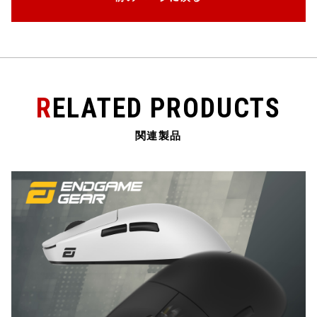
e
te
n
l
b
r
a
o
o
k
RELATED PRODUCTS
関連製品