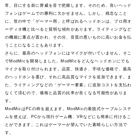
常、目にする前に脅威を音で把握します。そのため、良いヘッド
フォンはゲームでの勝利に欠かせません。しかし、残念なこと
に、世の中で「ゲーマー用」と呼ばれるヘッドホンは、プロ用オ
ーディオ機と比べると貧弱な傾向があります。ライティングなど
の機能に重点が置かれ、その分、音質の悪いものに高いお金を払
うことになることもあります。
さらに、最高のヘッドフォンにはマイクが付いていません。そこ
でModMicを開発しました。ModMicをどんなヘッドホンにでも
マイクを取り付けられます。品質、快適さ、手頃な価格で、最高
のヘッドホンを選び、それに高品質なマイクを追加できます。ま
た、ライティングなどの「ゲーマー要素」に追加コストを支払わ
なくて済むので、価格と品質の比率が良くなる可能性がありま
す。
ModMicはPCの枠を超えます。ModMicの着脱式ケーブルシステ
ムを使えば、PCから現行ゲーム機、VRなどにも簡単に付けるこ
とができます。これはゲーマーが望んでいた素晴らしい方法で
す。