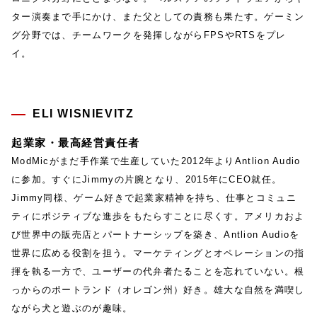
ター演奏まで手にかけ、また父としての責務も果たす。ゲーミン
グ分野では、チームワークを発揮しながらFPSやRTSをプレ
イ。
ELI WISNIEVITZ
起業家・最高経営責任者
ModMicがまだ手作業で生産していた2012年よりAntlion Audio
に参加。すぐにJimmyの片腕となり、2015年にCEO就任。
Jimmy同様、ゲーム好きで起業家精神を持ち、仕事とコミュニ
ティにポジティブな進歩をもたらすことに尽くす。アメリカおよ
び世界中の販売店とパートナーシップを築き、Antlion Audioを
世界に広める役割を担う。マーケティングとオペレーションの指
揮を執る一方で、ユーザーの代弁者たることを忘れていない。根
っからのポートランド（オレゴン州）好き。雄大な自然を満喫し
ながら犬と遊ぶのが趣味。