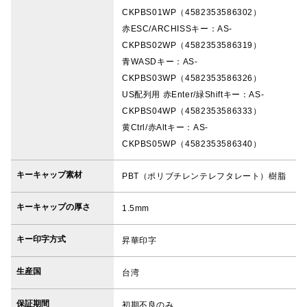
CKPBS01WP（4582353586302）
赤ESC/ARCHISSキー：AS-
CKPBS02WP（4582353586319）
青WASDキー：AS-
CKPBS03WP（4582353586326）
US配列用 赤Enter/緑Shiftキー：AS-
CKPBS04WP（4582353586333）
黄Ctrl/赤Altキー：AS-
CKPBS05WP（4582353586340）
キーキャップ素材
PBT（ポリブチレンテレフタレート）樹脂
キーキャップの厚さ
1.5mm
キー印字方式
昇華印字
生産国
台湾
保証期間
初期不良のみ