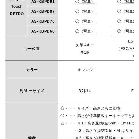
AS-KBPD91
◯
（写真）
◯
（写真1
Touch
AS-KBPD87
◯
（写真）
◯
（写真1
RETRO
AS-KBPD70
◯
（写真）
◯
（写真1
AS-KBPD66
◯
（写真）
◯
（写真1
ESC
矢印 4キー
キー位置
（ESC/AR
各1個
各
カラー
オレンジ
列/キーサイズ
B列/1U
E列
◎・・・ サイズ・高さともに互換
◯・・・ 高さが標準搭載キーキャップと異な
△・・・ ※1：高さ互換/左Shift・Enterは
※2：高さ互換/左Ctrl・Altはサイズ
備考
※3：高さが標準搭載キーキャップと異なる