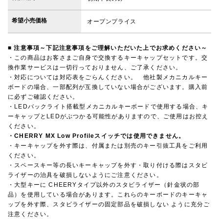
希望小売価格
オープンプライス
■ 注意事項～下記注意事項をご理解いただいた上でお求めください～
・この商品はお客さまご自身で交換するキーキャップセットです。交
換作業サービスは一切行っておりません、ご了承ください。
・対応については対応表をごらんください。 他社製メカニカルキー
ボードの場合、一部配列が互換していない場合がございます。購入前
に必ずご確認ください。
・LEDバックライト搭載型メカニカルキーボードで使用する場合、キ
ーキャップとLEDがぶつかる可能性がありますので、ご使用はお控え
ください。
・CHERRY MX Low Profileスイッチでは使用できません。
・キーキャップを外す際は、付属または別売のキー引抜工具をご利用
ください。
・スペースキー等の長いキーキャップを外す・取り付ける際はスタビ
ライザーの治具を破損しないようにご注意ください。
・大型キーに CHEERYタイプ以外のスタビライザー（針金状の部
品）を使用している場合があります。これらのキーボードのキーキャ
ップを外す際、スタビライザーの固定部品を破損しない ように充分ご
注意ください。