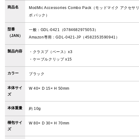
商品名
ModMic Accessories Combo Pack（モッドマイク アクセ
ボ パック）
型番
一般：GDL-0421（0784682975053）
（JAN）
Amazon専用：GDL-0421-JP（4582353590941）
製品内容
・クラスプ（ベース）x3
・ケーブルクリップ x15
カラー
ブラック
本体サイ
W 40× D 15× H 50mm
ズ
本体重量
約 10g
梱包サイ
W 80× D 30× H 70mm
ズ