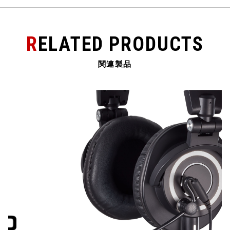
o
o
k
RELATED PRODUCTS
関連製品