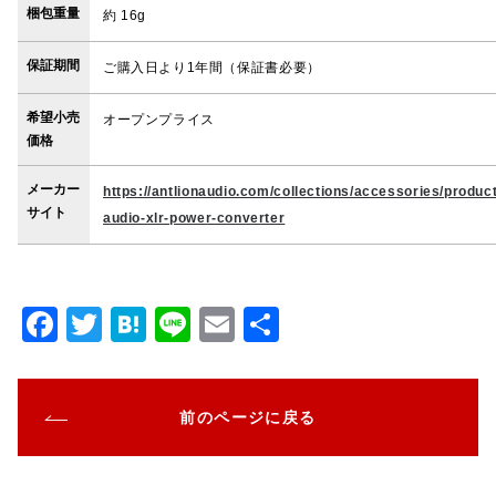
梱包重量
約 16g
保証期間
ご購入日より1年間（保証書必要）
希望小売
オープンプライス
価格
メーカー
https://antlionaudio.com/collections/accessories/product
サイト
audio-xlr-power-converter
F
T
H
Li
E
共
a
w
at
n
m
有
c
it
e
e
ai
前のページに戻る
e
te
n
l
b
r
a