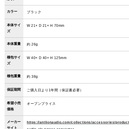
カラー
ブラック
本体サイ
W 21× D 21× H 70mm
ズ
本体重量
約 26g
梱包サイ
W 40× D 40× H 125mm
ズ
梱包重量
約 38g
保証期間
ご購入日より1年間（保証書必要）
希望小売
オープンプライス
価格
メーカー
https://antlionaudio.com/collections/accessories/product
サイト