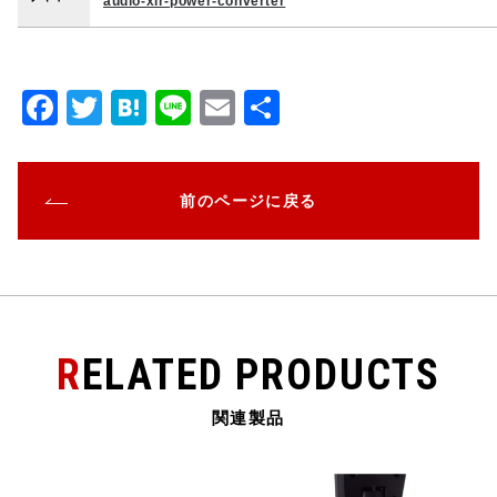
audio-xlr-power-converter
F
T
H
Li
E
共
a
w
at
n
m
有
c
it
e
e
ai
前のページに戻る
e
te
n
l
b
r
a
o
o
k
RELATED PRODUCTS
関連製品