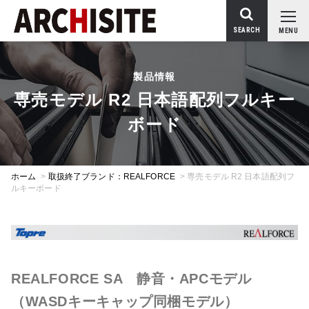
SEARCH
MENU
製品情報
専売モデル R2 日本語配列フルキー
ボード
ホーム
>
取扱終了ブランド：REALFORCE
>
専売モデル R2 日本語配列フ
ルキーボード
REALFORCE SA 静音・APCモデル
（WASDキーキャップ同梱モデル）