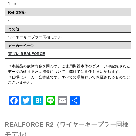
1.5ｍ
RoHS対応
○
その他
ワイヤーキープラー同梱モデル
メーカーページ
東プレ REALFORCE
※本製品の故障内容を問わず、ご使用機器本体のダメージや記録された
データの破損または消失について、弊社では責任を負いかねます。
※仕様はメーカー公称値です。すべての環境おいて保証されるものでは
ございません。
F
T
H
Li
E
共
a
w
at
n
m
有
c
it
e
e
ai
REALFORCE R2（ワイヤーキープラー同梱
e
te
n
l
モデル）