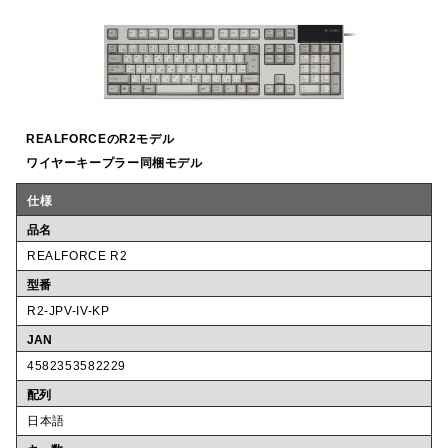
o
k
REALFORCEのR2モデル
ワイヤーキープラー同梱モデル
仕様
品名
REALFORCE R2
型番
R2-JPV-IV-KP
JAN
4582353582229
配列
日本語