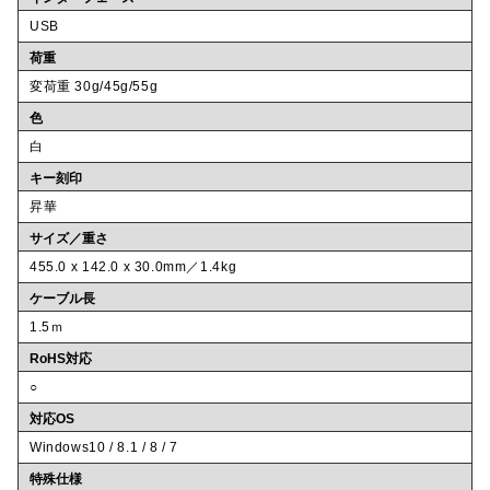
USB
荷重
変荷重 30g/45g/55g
色
白
キー刻印
昇華
サイズ／重さ
455.0 x 142.0 x 30.0mm／1.4kg
ケーブル長
1.5ｍ
RoHS対応
○
対応OS
Windows10 / 8.1 / 8 / 7
特殊仕様