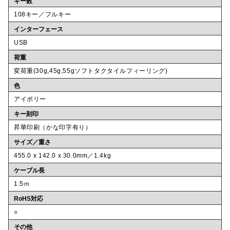
キー数
108キー／フルキー
インターフェース
USB
荷重
変荷重(30g,45g,55gソフトタクタイルフィーリング)
色
アイボリー
キー刻印
昇華印刷（かな印字有り）
サイズ／重さ
455.0 x 142.0 x 30.0mm／1.4kg
ケーブル長
1.5ｍ
RoHS対応
○
その他