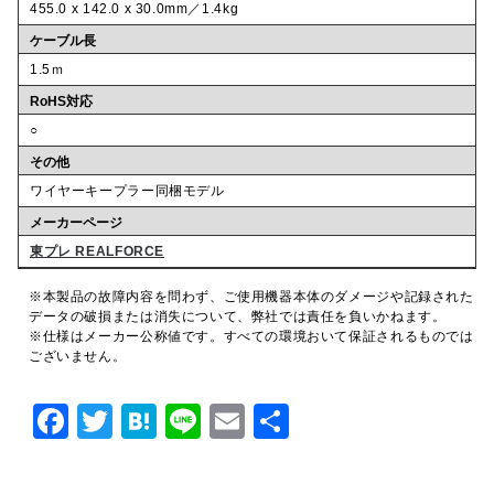
455.0 x 142.0 x 30.0mm／1.4kg
ケーブル長
1.5ｍ
RoHS対応
○
その他
ワイヤーキープラー同梱モデル
メーカーページ
東プレ REALFORCE
※本製品の故障内容を問わず、ご使用機器本体のダメージや記録された
データの破損または消失について、弊社では責任を負いかねます。
※仕様はメーカー公称値です。すべての環境おいて保証されるものでは
ございません。
F
T
H
Li
E
共
a
w
at
n
m
有
c
it
e
e
ai