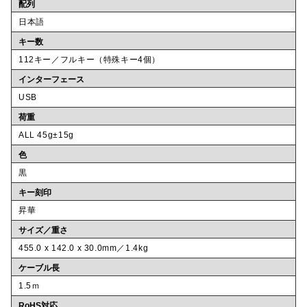
配列
日本語
キー数
112キー／フルキー（特殊キー4個）
インターフェース
USB
荷重
ALL 45g±15g
色
黒
キー刻印
昇華
サイズ／重さ
455.0 x 142.0 x 30.0mm／1.4kg
ケーブル長
1.5ｍ
RoHS対応