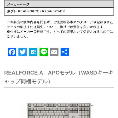
メーカーページ
東プレ REALFORCE / R2SA-JP3-BK
※本製品の故障内容を問わず、ご使用機器本体のダメージや記録された
データの破損または消失について、弊社では責任を負いかねます。
※仕様はメーカー公称値です。すべての環境おいて保証されるものでは
ございません。
F
T
H
Li
E
共
a
w
at
n
m
有
c
it
e
e
ai
REALFORCE A APCモデル（WASDキーキ
e
te
n
l
ャップ同梱モデル）
b
r
a
o
o
k