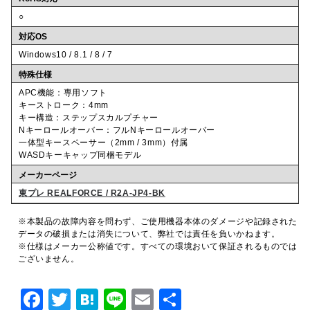
○
対応OS
Windows10 / 8.1 / 8 / 7
特殊仕様
APC機能：専用ソフト
キーストローク：4mm
キー構造：ステップスカルプチャー
Nキーロールオーバー：フルNキーロールオーバー
一体型キースペーサー（2mm / 3mm）付属
WASDキーキャップ同梱モデル
メーカーページ
東プレ REALFORCE / R2A-JP4-BK
※本製品の故障内容を問わず、ご使用機器本体のダメージや記録された
データの破損または消失について、弊社では責任を負いかねます。
※仕様はメーカー公称値です。すべての環境おいて保証されるものでは
ございません。
F
T
H
Li
E
共