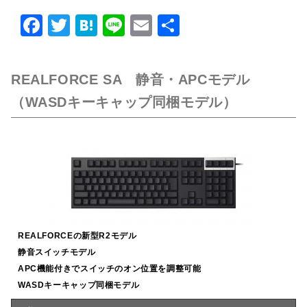
F
T
H
Li
E
共
a
w
at
n
m
有
c
it
e
e
ai
REALFORCE SA 静音・APCモデル
e
te
n
l
（WASDキーキャップ同梱モデル）
b
r
a
o
o
k
REALFORCEの新型R2モデル
静音スイッチモデル
APC機能付きでスイッチのオン位置を調整可能
WASDキーキャップ同梱モデル