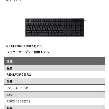
b
r
a
o
o
k
REALFORCEのR2モデル
ワイヤーキープラー同梱モデル
仕様
品名
REALFORCE R2
型番
R2-JP4-BK-KP
JAN
4582353582212
配列