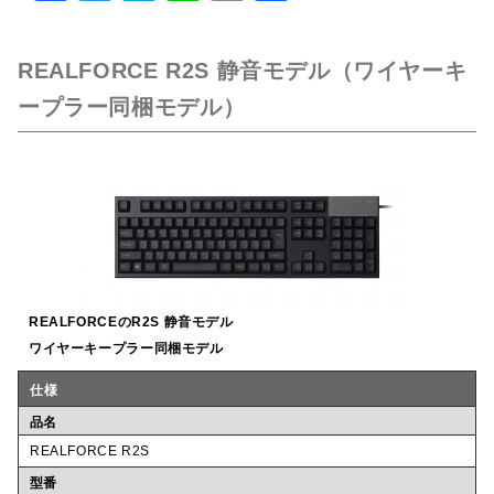
a
w
at
n
m
有
c
it
e
e
ai
REALFORCE R2S 静音モデル（ワイヤーキ
e
te
n
l
ープラー同梱モデル）
b
r
a
o
o
k
REALFORCEのR2S 静音モデル
ワイヤーキープラー同梱モデル
仕様
品名
REALFORCE R2S
型番