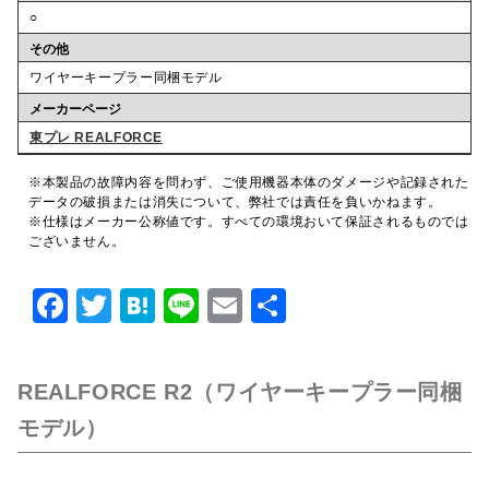
○
その他
ワイヤーキープラー同梱モデル
メーカーページ
東プレ REALFORCE
※本製品の故障内容を問わず、ご使用機器本体のダメージや記録された
データの破損または消失について、弊社では責任を負いかねます。
※仕様はメーカー公称値です。すべての環境おいて保証されるものでは
ございません。
F
T
H
Li
E
共
a
w
at
n
m
有
c
it
e
e
ai
REALFORCE R2（ワイヤーキープラー同梱
e
te
n
l
モデル）
b
r
a
o