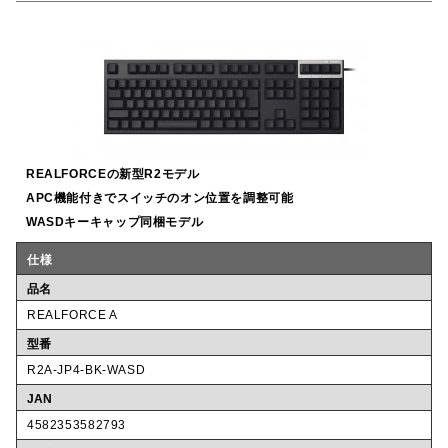
o
o
k
REALFORCEの新型R2モデル
APC機能付きでスイッチのオン位置を調整可能
WASDキーキャップ同梱モデル
仕様
品名
REALFORCE A
型番
R2A-JP4-BK-WASD
JAN
4582353582793