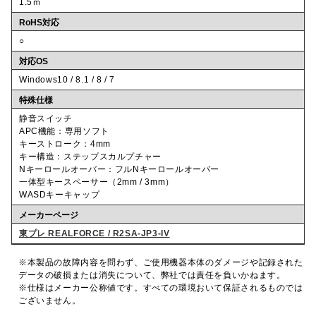
1.5ｍ
RoHS対応
○
対応OS
Windows10 / 8.1 / 8 / 7
特殊仕様
静音スイッチ
APC機能：専用ソフト
キーストローク：4mm
キー構造：ステップスカルプチャー
Nキーロールオーバー：フルNキーロールオーバー
一体型キースペーサー（2mm / 3mm）
WASDキーキャップ
メーカーページ
東プレ REALFORCE / R2SA-JP3-IV
※本製品の故障内容を問わず、ご使用機器本体のダメージや記録された
データの破損または消失について、弊社では責任を負いかねます。
※仕様はメーカー公称値です。すべての環境おいて保証されるものでは
ございません。