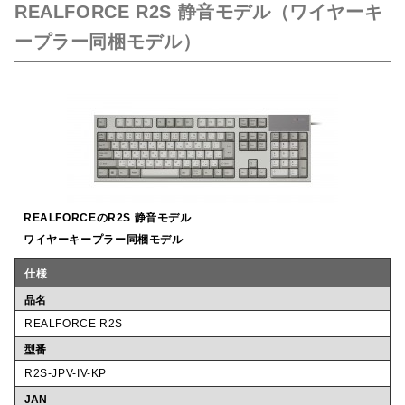
REALFORCE R2S 静音モデル（ワイヤーキ
e
te
n
l
ープラー同梱モデル）
b
r
a
o
o
k
REALFORCEのR2S 静音モデル
ワイヤーキープラー同梱モデル
仕様
品名
REALFORCE R2S
型番
R2S-JPV-IV-KP
JAN