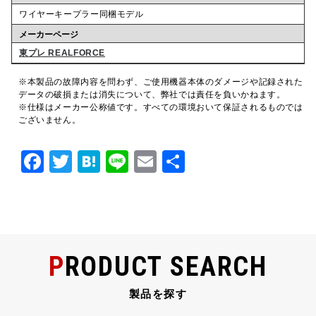
ワイヤーキープラー同梱モデル
メーカーページ
東プレ REALFORCE
※本製品の故障内容を問わず、ご使用機器本体のダメージや記録された
データの破損または消失について、弊社では責任を負いかねます。
※仕様はメーカー公称値です。すべての環境おいて保証されるものでは
ございません。
F
T
H
Li
E
共
a
w
at
n
m
有
c
it
e
e
ai
e
te
n
l
b
r
a
PRODUCT SEARCH
o
o
製品を探す