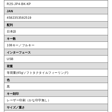
R2S-JP4-BK-KP
JAN
4582353582519
配列
日本語
キー数
108キー／フルキー
インターフェース
USB
荷重
等荷重(45gソフトタクタイルフィーリング)
色
黒
キー刻印
レーザー印刷（かな印字無し）
サイズ／重さ