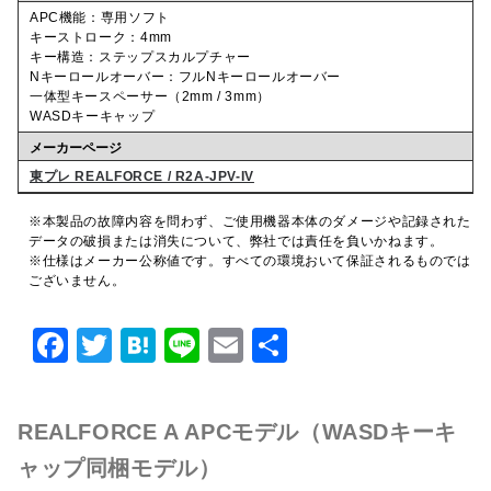
APC機能：専用ソフト
キーストローク：4mm
キー構造：ステップスカルプチャー
Nキーロールオーバー：フルNキーロールオーバー
一体型キースペーサー（2mm / 3mm）
WASDキーキャップ
メーカーページ
東プレ REALFORCE / R2A-JPV-IV
※本製品の故障内容を問わず、ご使用機器本体のダメージや記録された
データの破損または消失について、弊社では責任を負いかねます。
※仕様はメーカー公称値です。すべての環境おいて保証されるものでは
ございません。
F
T
H
Li
E
共
a
w
at
n
m
有
c
it
e
e
ai
REALFORCE A APCモデル（WASDキーキ
e
te
n
l
ャップ同梱モデル）
b
r
a