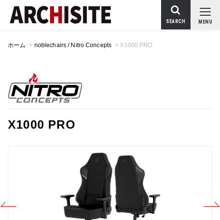
SEARCH
MENU
ホーム
>
noblechairs / Nitro Concepts
>
X1000 PRO
X1000 PRO