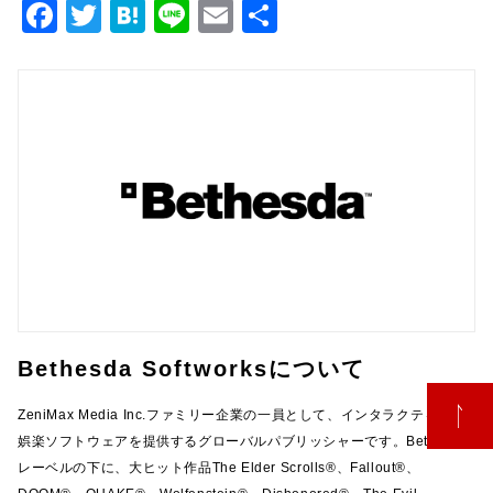
F
T
H
Li
E
共
a
w
at
n
m
有
c
it
e
e
ai
e
te
n
l
b
r
a
o
o
k
Bethesda Softworksについて
ZeniMax Media Inc.ファミリー企業の一員として、インタラクティブな
娯楽ソフトウェアを提供するグローバルパブリッシャーです。Bethesda
レーベルの下に、大ヒット作品The Elder Scrolls®、Fallout®、