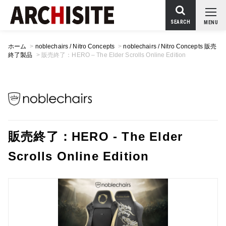
SEARCH
MENU
ホーム
>
noblechairs / Nitro Concepts
>
noblechairs / Nitro Concepts 販売
終了製品
>
販売終了：HERO – The Elder Scrolls Online Edition
販売終了：HERO - The Elder
Scrolls Online Edition