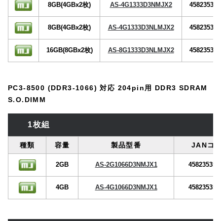
8GB(4GBx2枚)
AS-4G1333D3NMJX2
458235357
8GB(4GBx2枚)
AS-4G1333D3NLMJX2
458235357
16GB(8GBx2枚)
AS-8G1333D3NLMJX2
458235357
PC3-8500 (DDR3-1066) 対応 204pin用 DDR3 SDRAM
S.O.DIMM
1枚組
種類
容量
製品型番
JANコ
2GB
AS-2G1066D3NMJX1
458235357
4GB
AS-4G1066D3NMJX1
458235357