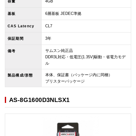
4GB
容量
6層基板 JEDEC準拠
基板
CL7
CAS Latency
3年
保証期間
サムスン純正品
備考
DDR3L対応・低電圧(1.35V)駆動・省電力モデ
ル
本体、保証書（パッケージ内に同梱）
製品構成/形態
ブリスターパッケージ
AS-8G1600D3NLSX1