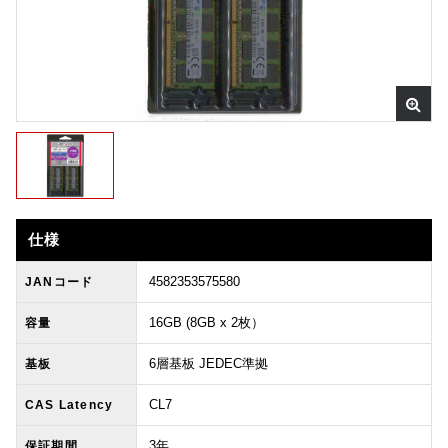
仕様
4582353575580
JANコード
16GB (8GB x 2枚）
容量
6層基板 JEDEC準拠
基板
CL7
CAS Latency
3年
保証期間