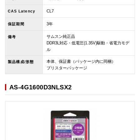
CL7
CAS Latency
3年
保証期間
サムスン純正品
備考
DDR3L対応・低電圧(1.35V)駆動・省電力モデ
ル
本体、保証書（パッケージ内に同梱）
製品構成/形態
ブリスターパッケージ
AS-4G1600D3NLSX2