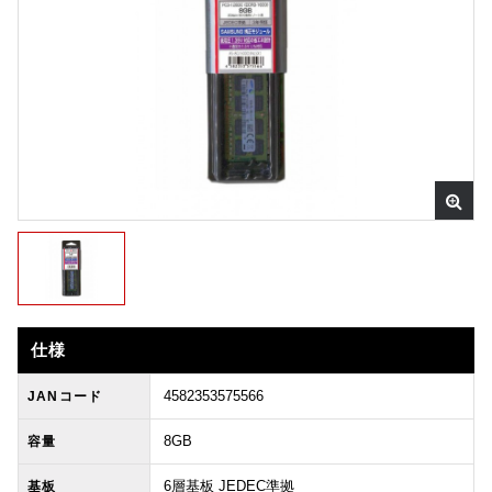
仕様
4582353575566
JANコード
8GB
容量
6層基板 JEDEC準拠
基板