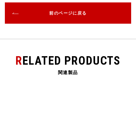
c
it
e
e
ai
前のページに戻る
e
te
n
l
b
r
a
o
o
k
RELATED PRODUCTS
関連製品