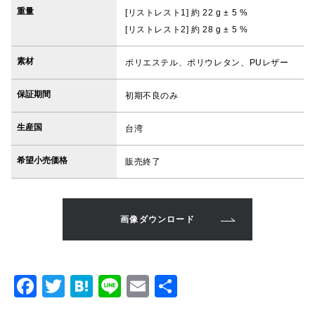
重量
[リストレスト1] 約 22 g ± 5 %
[リストレスト2] 約 28 g ± 5 %
素材
ポリエステル、ポリウレタン、PUレザー
保証期間
初期不良のみ
生産国
台湾
希望小売価格
販売終了
画像ダウンロード
F
T
H
Li
E
共
a
w
at
n
m
有