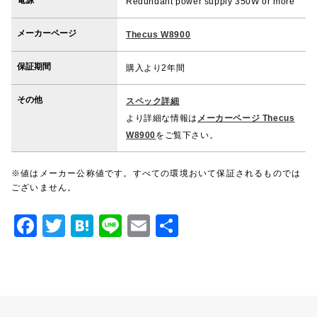
Redundant power supply 350W or more
メーカーページ
Thecus W8900
保証期間
購入より2年間
その他
スペック詳細
より詳細な情報は
メーカーページ Thecus
W8900
をご覧下さい。
※値はメーカー公称値です。すべての環境おいて保証されるものでは
ございません。
F
T
H
Li
E
共
a
w
at
n
m
有
c
it
e
e
ai
e
te
n
l
b
r
a