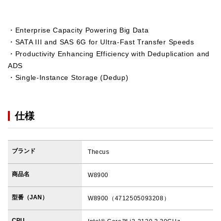
・Enterprise Capacity Powering Big Data
・SATA III and SAS 6G for Ultra-Fast Transfer Speeds
・Productivity Enhancing Efficiency with Deduplication and
ADS
・Single-Instance Storage (Dedup)
仕様
ブランド
Thecus
商品名
W8900
型番（JAN）
W8900（4712505093208）
CPU