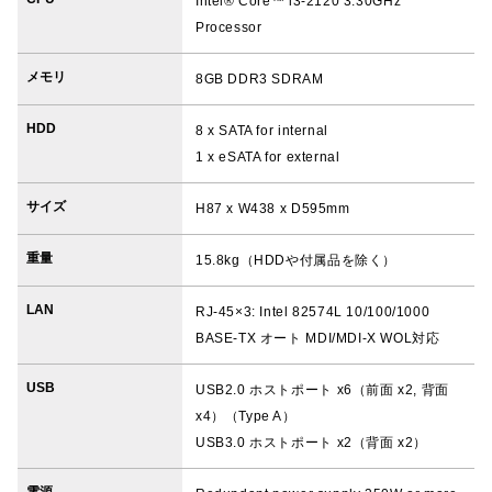
Intel® Core™ i3-2120 3.30GHz
Processor
メモリ
8GB DDR3 SDRAM
HDD
8 x SATA for internal
1 x eSATA for external
サイズ
H87 x W438 x D595mm
重量
15.8kg（HDDや付属品を除く）
LAN
RJ-45×3: Intel 82574L 10/100/1000
BASE-TX オート MDI/MDI-X WOL対応
USB
USB2.0 ホストポート x6（前面 x2, 背面
x4）（Type A）
USB3.0 ホストポート x2（背面 x2）
電源