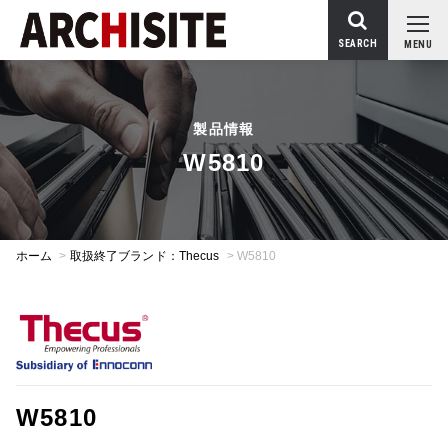
SEARCH
MENU
製品情報
W5810
ホーム
>
取扱終了ブランド：Thecus
>
W5810
W5810