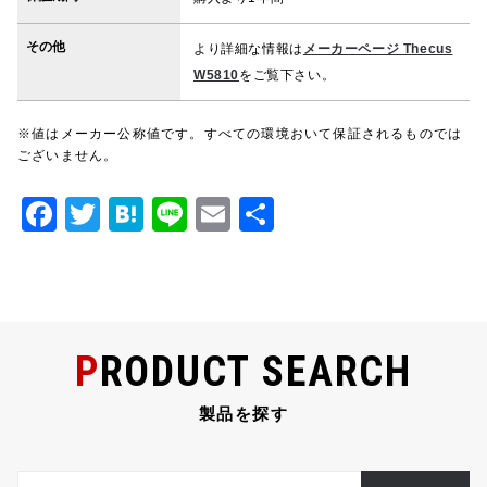
その他
より詳細な情報は
メーカーページ Thecus
W5810
をご覧下さい。
※値はメーカー公称値です。すべての環境おいて保証されるものでは
ございません。
F
T
H
Li
E
共
a
w
at
n
m
有
c
it
e
e
ai
e
te
n
l
b
r
a
PRODUCT SEARCH
o
o
製品を探す
k