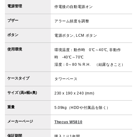
電源管理
停電後の自動電源オン
ブザー
アラーム頻度を調整
ボタン
電源ボタン, LCM ボタン
使用環境
環境温度：動作時 0℃～40℃, 非動作
時 -40℃～70℃
湿度：0～80 % R.H. （結露なきこと）
ケースタイプ
タワーベース
サイズ (高x幅x奥)
230 x 190 x 240 (mm)
重量
5.09kg（HDDや付属品を除く）
メーカーページ
Thecus W5810
保証期間
購入より1年間