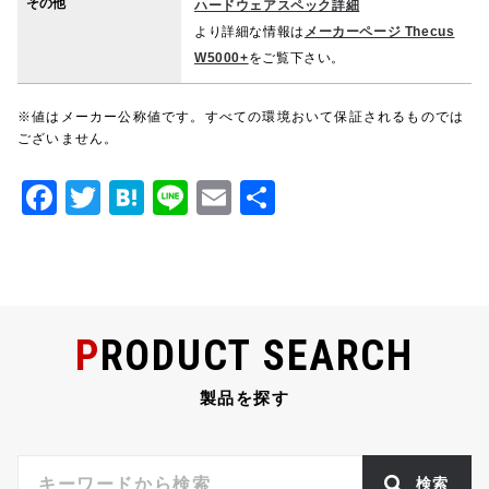
その他
ハードウェアスペック詳細
より詳細な情報は
メーカーページ Thecus
W5000+
をご覧下さい。
※値はメーカー公称値です。すべての環境おいて保証されるものでは
ございません。
F
T
H
Li
E
共
a
w
at
n
m
有
c
it
e
e
ai
e
te
n
l
b
r
a
PRODUCT SEARCH
o
o
製品を探す
k
検索