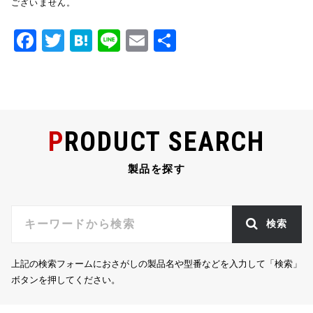
ございません。
F
T
H
Li
E
共
a
w
at
n
m
有
c
it
e
e
ai
e
te
n
l
b
r
a
PRODUCT SEARCH
o
o
製品を探す
k
検索
上記の検索フォームにおさがしの製品名や型番などを入力して「検索」
ボタンを押してください。