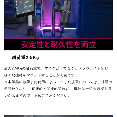
耐荷重2.5Kg
最大2.5Kgの耐荷重で、マイクだけでなくカメラやライトなど
様々な機材をマウントすることが可能です。
※
本製品の故障また使用によって生じた損害については、保証の
範囲外となり、 直接的・間接的問わず、 弊社は一切の
責任
を
負
いかねます
ので、予めご了承ください。