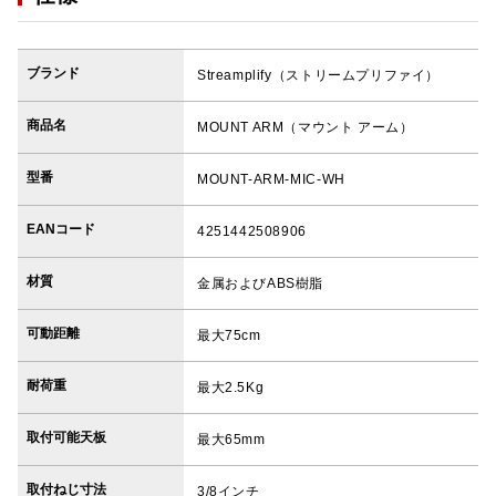
ブランド
Streamplify（ストリームプリファイ）
商品名
MOUNT ARM（マウント アーム）
型番
MOUNT-ARM-MIC-WH
EANコード
4251442508906
材質
金属およびABS樹脂
可動距離
最大75cm
耐荷重
最大2.5Kg
取付可能天板
最大65mm
取付ねじ寸法
3/8インチ