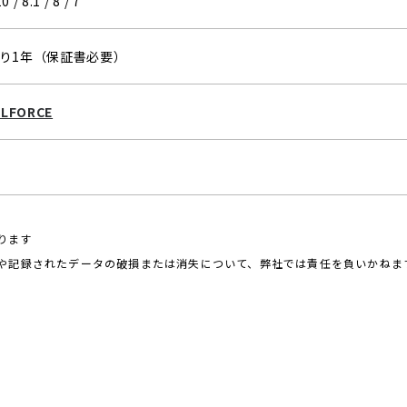
 / 8.1 / 8 / 7
り1年（保証書必要）
LFORCE
ります
や記録されたデータの破損または消失について、弊社では責任を負いかねま