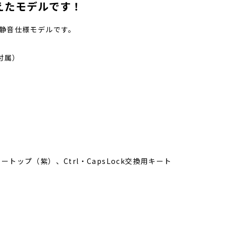
加えたモデルです！
した静音仕様モデルです。
プ付属）
ートップ（紫）、Ctrl・CapsLock交換用キート