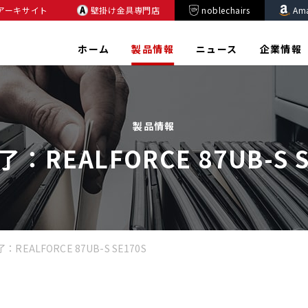
アーキサイト
壁掛け金具専門店
noblechairs
Am
ホーム
製品情報
ニュース
企業情報
製品情報
：REALFORCE 87UB-S S
REALFORCE 87UB-S SE170S