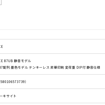
CE
CE 87UB 静音モデル
I 87配列 墨色モデル テンキーレス 昇華印刷 変荷重 DIP付 静音仕様
580106573739）
ーキサイト