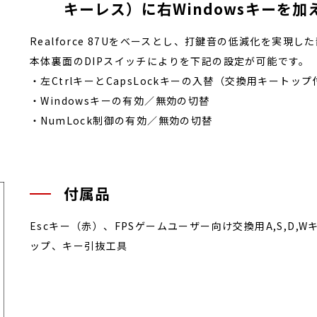
キーレス）に右Windowsキーを
Realforce 87Uをベースとし、打鍵音の低減化を実現
本体裏面のDIPスイッチによりを下記の設定が可能です。
・左CtrlキーとCapsLockキーの入替（交換用キートッ
・Windowsキーの有効／無効の切替
・NumLock制御の有効／無効の切替
付属品
Escキー（赤）、FPSゲームユーザー向け交換用A,S,D,Wキ
ップ、キー引抜工具