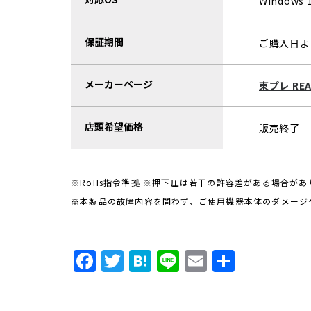
Windows 10
保証期間
ご購入日よ
メーカーページ
東プレ REA
店頭希望価格
販売終了
※RoHs指令準拠 ※押下圧は若干の許容差がある場合があ
※本製品の故障内容を問わず、ご使用機器本体のダメージ
F
T
H
Li
E
共
a
w
a
n
m
有
c
it
t
e
ai