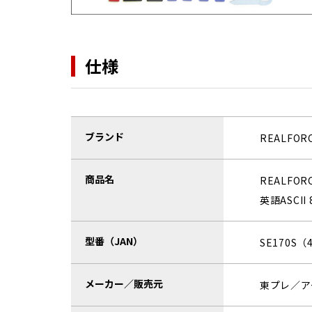
仕様
ブランド
REALFOR
商品名
REALFOR
英語ASCI
型番（JAN）
SE170S（4
メーカー／販売元
東プレ／ア