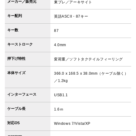
メーカー／販売元
東プレ／アーキサイト
キー配列
英語ASCII・87キー
キー数
87
キーストローク
4.0mm
押下げ特性
変荷重／ソフトタクテイルフィーリング
本体サイズ
366.0 x 168.5 x 38.0mm（ケーブル除く）
／1.2kg
インターフェース
USB1.1
ケーブル長
1.6ｍ
対応OS
Windows 7/Vista/XP