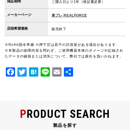
保証期間
ご購入日より1年（保証書必要）
メーカーページ
東プレ REALFORCE
店頭希望価格
販売終了
※RoHs指令準拠 ※押下圧は若干の許容差がある場合があります
※本製品の故障内容を問わず、ご使用機器本体のダメージや記録され
たデータの破損または消失について、弊社では責任を負いかねます。
F
T
H
Li
E
共
a
w
at
n
m
有
c
it
e
e
ai
e
te
n
l
b
r
a
PRODUCT SEARCH
o
o
製品を探す