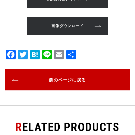
画像ダウンロード
F
T
H
Li
E
共
a
w
at
n
m
有
c
it
e
e
ai
前のページに戻る
e
te
n
l
b
r
a
o
o
k
RELATED PRODUCTS