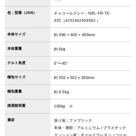
色：型番（JAN）
チャコールグレー：NBL-FR-TX-
ATC（4251442509583 ）
本体サイズ
約 490 × 400 × 450mm
本体重量
約 6kg
チルト角度
0°〜45°
梱包サイズ
約 502 x 502 x 300mm
梱包重量
約 8.5kg
推奨耐荷重
100kg ※
素材
張り地：ファブリック
本体・脚部：アルミニウム / プラスチック
クッション材：モールドウレタン（コール