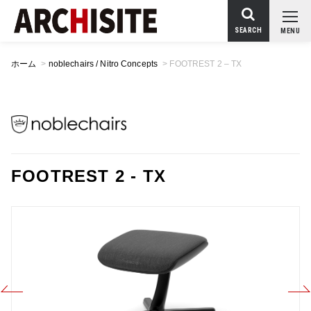
SEARCH
MENU
ホーム
>
noblechairs / Nitro Concepts
>
FOOTREST 2 – TX
FOOTREST 2 - TX