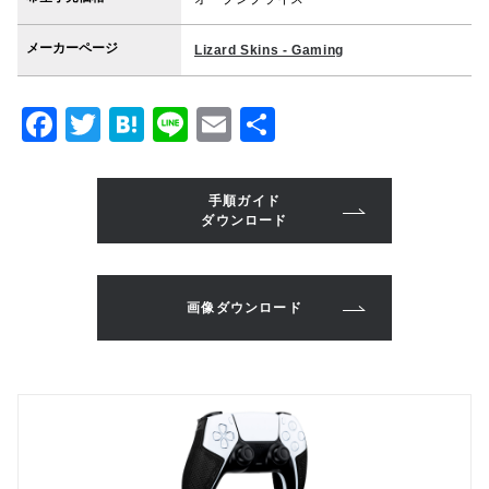
メーカーページ
Lizard Skins - Gaming
F
T
H
Li
E
共
a
w
at
n
m
有
c
it
e
e
ai
手順ガイド
e
te
n
l
ダウンロード
b
r
a
o
画像ダウンロード
o
k