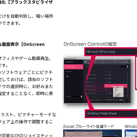
強化【ブラックスタビライザ
だけを自動判別し、暗い場所
ができます。
面表示【OnScreen
オフィスやゲーム動画再生、
です。
はOS上のソフトウェアごとにピクチ
定しておけば、該当のソフト
ドウの選択時に、お好みまた
設定することなく、即時に表
トラスト、ピクチャーモードな
ウェア上の操作で調整するこ
可能なOSDジョイスティッ