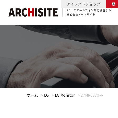
ダイレクトショップ
PC・スマートフォン周辺機器なら
株式会社アーキサイト
ホーム
>
LG
>
LG Monitor
>
27MP68VQ-P