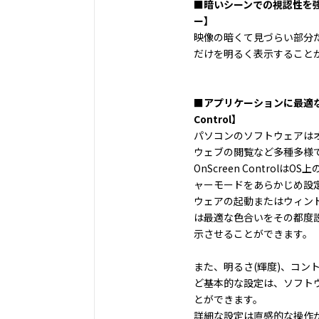
■暗いシーンでの視認性を
ー】
映像の暗くて見づらい部分
だけを明るく表示すること
■アプリケーションに最適な画
Control】
パソコンのソフトウェアは
ウェブの閲覧など多種多様
OnScreen Control
ャーモードをあらかじめ設
ウェアの起動またはウィン
は最適な色合いをその都度
示させることができます。
また、明るさ(輝度)、コン
ど基本的な設定は、ソフト
とができます。
詳細な設定は直感的な操作が