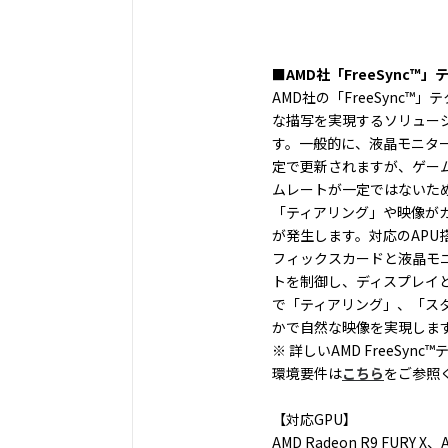
■AMD社「FreeSync™
AMD社の「FreeSync™
な描写を実現するソリュー
す。一般的に、液晶モニタ
定で更新されますが、ゲー
ムレートが一定ではないた
「ティアリング」や映像が
が発生します。対応のAPU
フィックスカードと液晶モ
トを制御し、ディスプレイ
で「ティアリング」、「ス
かで自然な映像を実現しま
※ 詳しいAMD FreeSy
環境要件は
こちら
をご参照
【対応GPU】
AMD Radeon R9 FURY X、