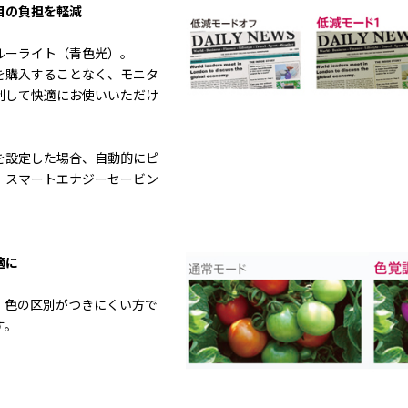
目の負担を軽減
】
ルーライト（青色光）。
を購入することなく、モニタ
制して快適にお使いいただけ
を設定した場合、自動的にピ
、スマートエナジーセービン
適に
、色の区別がつきにくい方で
す。