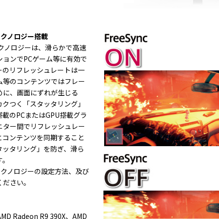
」テクノロジー搭載
」テクノロジーは、滑らかで高速
ションでPCゲーム等に有効で
ーのリフレッシュレートは一
ム等のコンテンツではフレー
めに、画面にずれが生じる
カクつく「スタッタリング」
搭載のPCまたはGPU搭載グラ
ニター間でリフレッシュレー
とコンテンツを同期すること
タッタリング」を防ぎ、滑ら
す。
nc™テクノロジーの設定方法、及び
ください。
AMD Radeon R9 390X、AMD