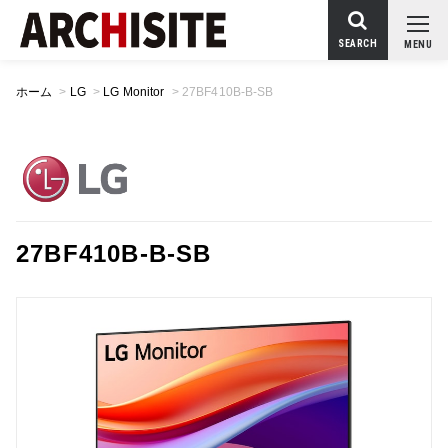
SEARCH
MENU
ホーム
>
LG
>
LG Monitor
>
27BF410B-B-SB
27BF410B-B-SB