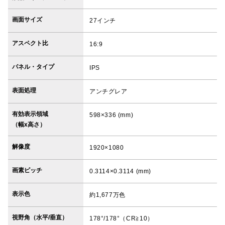
画面サイズ
27インチ
アスペクト比
16:9
パネル・タイプ
IPS
表面処理
アンチグレア
有効表示領域
598×336 (mm)
（幅x高さ）
解像度
1920×1080
画素ピッチ
0.3114×0.3114 (mm)
表示色
約1,677万色
視野角（水平/垂直）
178°/178°（CR≧10）