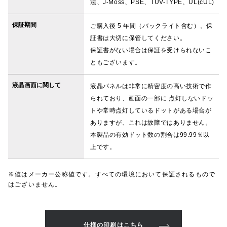
法、J-Moss、PSE、TUV-TYPE、UL(cUL)
保証期間
ご購入後 5 年間（バックライト含む）。保
証書は大切に保管してください。
保証書がない場合は保証を受けられないこ
ともございます。
液晶画面に関して
液晶パネルは非常に精密度の高い技術で作
られており、画面の一部に 点灯しないドッ
トや常時点灯しているドットがある場合が
ありますが、これは故障ではありません。
本製品の有効ドット数の割合は99.99％以
上です。
※値はメーカー公称値です。すべての環境において保証されるもので
はございません。
仕様の印刷はこちら