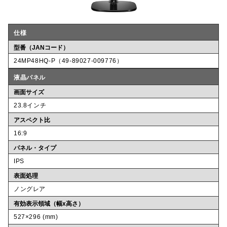
仕様
型番（JANコード）
24MP48HQ-P（49-89027-009776）
液晶パネル
画面サイズ
23.8インチ
アスペクト比
16:9
パネル・タイプ
IPS
表面処理
ノングレア
有効表示領域（幅x高さ）
527×296 (mm)