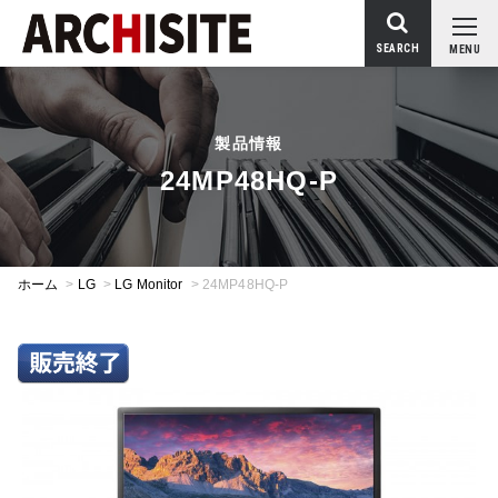
SEARCH
MENU
製品情報
24MP48HQ-P
ホーム
>
LG
>
LG Monitor
>
24MP48HQ-P