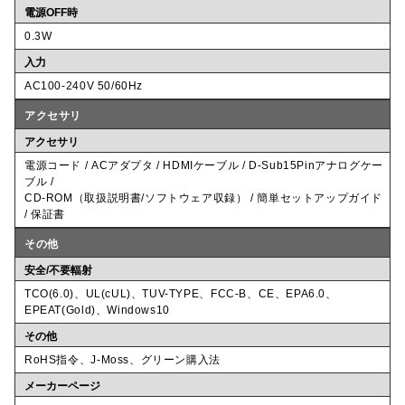
電源OFF時
0.3W
入力
AC100-240V 50/60Hz
アクセサリ
アクセサリ
電源コード / ACアダプタ / HDMIケーブル / D-Sub15Pinアナログケー
ブル /
CD-ROM（取扱説明書/ソフトウェア収録） / 簡単セットアップガイド
/ 保証書
その他
安全/不要輻射
TCO(6.0)、UL(cUL)、TUV-TYPE、FCC-B、CE、EPA6.0、
EPEAT(Gold)、Windows10
その他
RoHS指令、J-Moss、グリーン購入法
メーカーページ