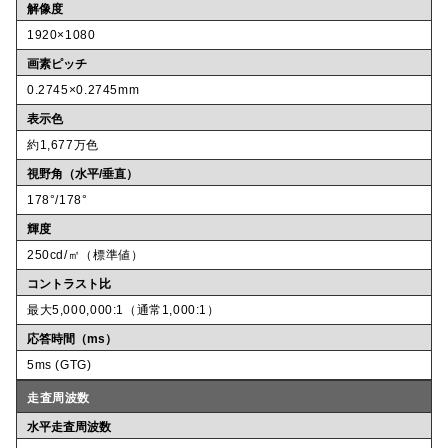
解像度
1920×1080
画素ピッチ
0.2745×0.2745mm
表示色
約1,677万色
視野角（水平/垂直）
178°/178°
輝度
250cd/㎡（標準値）
コントラスト比
最大5,000,000:1（通常1,000:1）
応答時間（ms）
5ms (GTG)
走査周波数
水平走査周波数