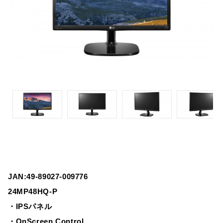
JAN:49-89027-009776
24MP48HQ-P
・IPSパネル
・OnScreen Control