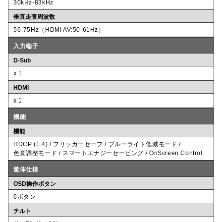
30kHz-83kHz
垂直走査周波数
56-75Hz（HDMI AV:50-61Hz）
入力端子
D-Sub
x 1
HDMI
x 1
機能
機能
HDCP (1.4) / フリッカーセーフ / ブルーライト低減モード /
色覚調整モード / スマートエナジーセービング / OnScreen Control
筐体仕様
OSD操作ボタン
6ボタン
チルト