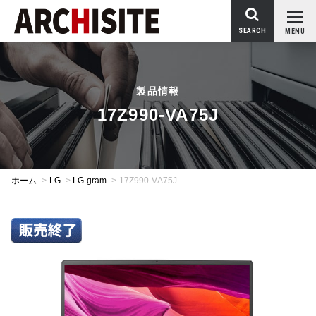
SEARCH
MENU
製品情報
17Z990-VA75J
ホーム
>
LG
>
LG gram
>
17Z990-VA75J