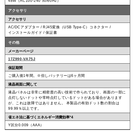
48W（AC100-240 50/60Hz）
アクセサリ
アクセサリ
AC/DCアダプター / RJ45変換（USB Type-C）コネクター /
インストールガイド / 保証書
その他
メーカーページ
17Z990-VA75J
保証期間
ご購入後1年間。※但しバッテリーは6ヶ月間
液晶画面に関して
液晶パネルは非常に精密度の高い技術で作られており、画面の一部に
点灯しないドットや常時点灯しているドットがある場合があります
が、これは故障ではありません。 本製品の有効ドット数の割合は
99.99％以上です。
省エネ法に基づくエネルギー消費効率*4
Y区分0.009（AAA）