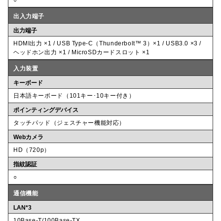
○
出入力端子
出力端子
HDMI出力 ×1 / USB Type-C（Thunderbolt™ 3）×1 / USB3.0 ×3 /
ヘッドホン出力 ×1 / MicroSDカードスロット ×1
入力装置
キーボード
日本語キーボード（101キー･10キー付き）
ポインティングデバイス
タッチパッド（ジェスチャー機能対応）
Webカメラ
HD（720p）
指紋認証
○
通信機能
LAN*3
10Base-T/100Base-TX