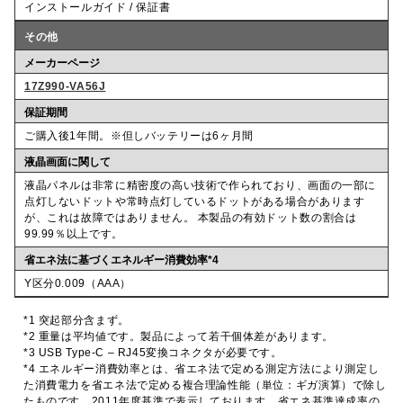
インストールガイド / 保証書
その他
メーカーページ
17Z990-VA56J
保証期間
ご購入後1年間。※但しバッテリーは6ヶ月間
液晶画面に関して
液晶パネルは非常に精密度の高い技術で作られており、画面の一部に
点灯しないドットや常時点灯しているドットがある場合があります
が、これは故障ではありません。 本製品の有効ドット数の割合は
99.99％以上です。
省エネ法に基づくエネルギー消費効率*4
Y区分0.009（AAA）
*1 突起部分含まず。
*2 重量は平均値です。製品によって若干個体差があります。
*3 USB Type-C – RJ45変換コネクタが必要です。
*4 エネルギー消費効率とは、省エネ法で定める測定方法により測定し
た消費電力を省エネ法で定める複合理論性能（単位：ギガ演算）で除し
たものです。2011年度基準で表示しております。省エネ基準達成率の