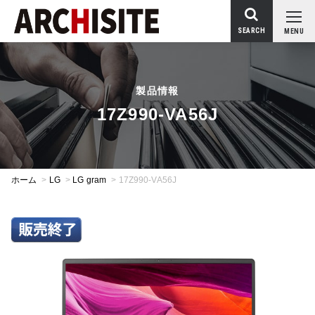
SEARCH
MENU
製品情報
17Z990-VA56J
ホーム
>
LG
>
LG gram
>
17Z990-VA56J