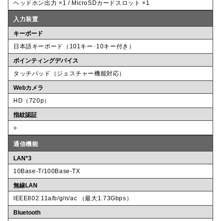
ヘッドホン出力 ×1 / MicroSDカードスロット ×1
入力装置
キーボード
日本語キーボード（101キー･10キー付き）
ポインティングデバイス
タッチパッド（ジェスチャー機能対応）
Webカメラ
HD（720p）
指紋認証
○
通信機能
LAN*3
10Base-T/100Base-TX
無線LAN
IEEE802.11a/b/g/n/ac （最大1.73Gbps）
Bluetooth