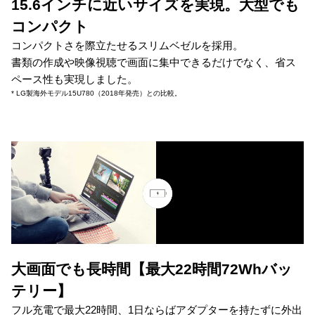
15.6インチに近いサイズを実現。大型でも
コンパクト
コンパクトさを際立たせるスリムベゼルを採用。
書類の作成や映像視聴で画面に集中できるだけでなく、省ス
ペース性も実現しました。
* LG製海外モデル15U780（2018年発売）との比較。
大画面でも長時間【最大22時間72Whバッ
テリー】
フル充電で最大22時間、1日ならばアダプターを持たずに外出