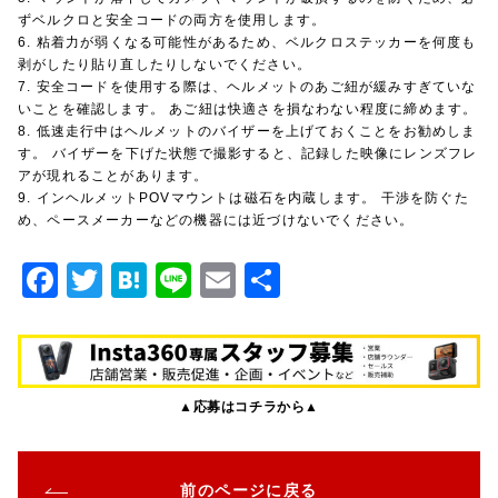
ずベルクロと安全コードの両方を使用します。
6. 粘着力が弱くなる可能性があるため、ベルクロステッカーを何度も
剥がしたり貼り直したりしないでください。
7. 安全コードを使用する際は、ヘルメットのあご紐が緩みすぎていな
いことを確認します。 あご紐は快適さを損なわない程度に締めます。
8. 低速走行中はヘルメットのバイザーを上げておくことをお勧めしま
す。 バイザーを下げた状態で撮影すると、記録した映像にレンズフレ
アが現れることがあります。
9. インヘルメットPOVマウントは磁石を内蔵します。 干渉を防ぐた
め、ペースメーカーなどの機器には近づけないでください。
F
T
H
Li
E
共
a
w
at
n
m
有
c
it
e
e
ai
e
te
n
l
▲応募はコチラから▲
b
r
a
o
o
前のページに戻る