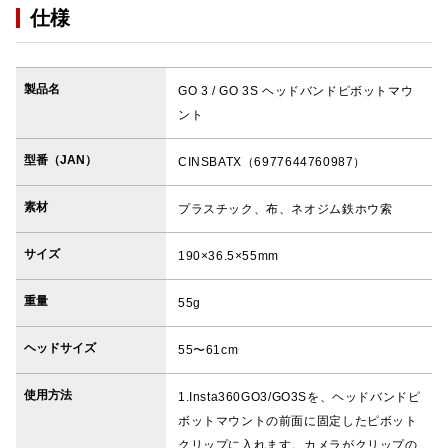
仕様
製品名
GO 3 / GO 3S ヘッドバンドピボットマウ
ント
型番（JAN）
CINSBATX（6977644760987）
素材
プラスチック、布、ネオジム鉄ホウ索
サイズ
190×36.5×55mm
重量
55g
ヘッドサイズ
55〜61cm
使用方法
1.Insta360GO3/GO3Sを、ヘッドバンドピ
ボットマウントの前面に固定したピボット
クリップに入れます。カメラがクリップの