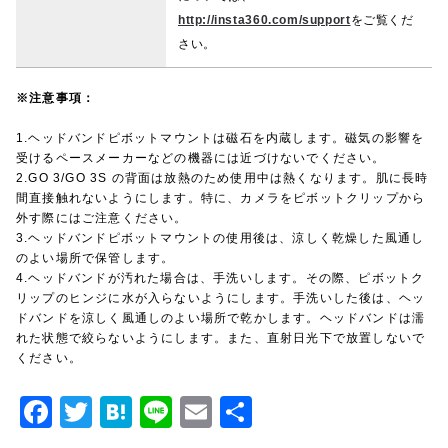
http://insta360.com/support
をご覧くだ
さい。
※注意事項：
1.ヘッドバンドピボットマウントは磁石を内蔵します。磁気の影響を
受けるペースメーカーなどの機器には近づけないでください。
2.GO 3/GO 3S の背面は放熱のため使用中は熱くなります。肌に長時
間直接触れないようにします。特に、カメラをピボットクリップから
外す際にはご注意ください。
3.ヘッドバンドピボットマウントの使用後は、涼しく乾燥した風通し
のよい場所で保管します。
4.ヘッドバンドが汚れた場合は、手洗いします。その際、ピボットク
リップのヒンジに水が入らないようにします。手洗いした後は、ヘッ
ドバンドを涼しく風通しのよい場所で乾かします。ヘッドバンドは濡
れた状態で絞らないようにします。また、直射日光下で放置しないで
ください。
F
T
H
Li
E
共
a
w
at
n
m
有