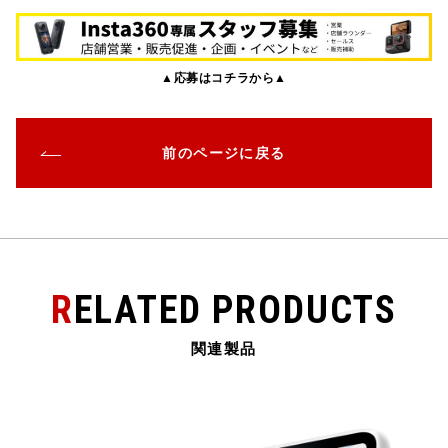
c
it
e
e
ai
e
te
n
l
▲応募はコチラから▲
b
r
a
o
o
前のページに戻る
k
RELATED PRODUCTS
関連製品