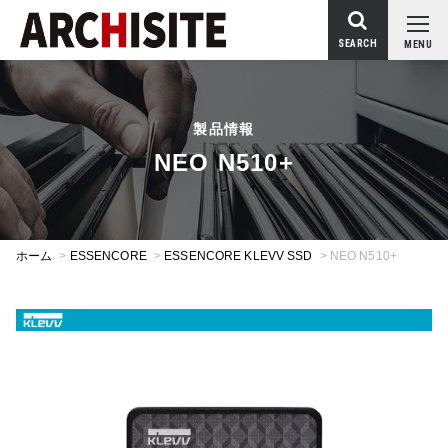
SEARCH
MENU
製品情報
NEO N510+
ホーム
>
ESSENCORE
>
ESSENCORE KLEVV SSD
>
NEO N510+