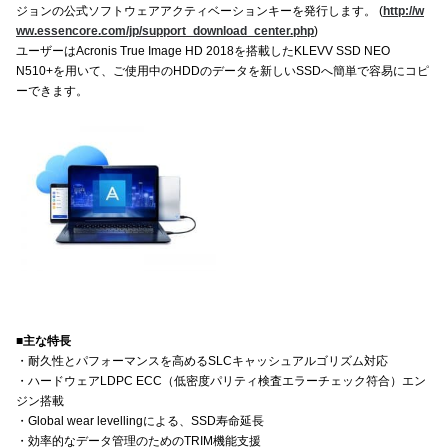
ジョンの公式ソフトウェアアクティベーションキーを発行します。 (
http://w
ww.essencore.com/jp/support_download_center.php
)
ユーザーはAcronis True Image HD 2018を搭載したKLEVV SSD NEO
N510+を用いて、ご使用中のHDDのデータを新しいSSDへ簡単で容易にコピ
ーできます。
■主な特長
・耐久性とパフォーマンスを高めるSLCキャッシュアルゴリズム対応
・ハードウェアLDPC ECC（低密度パリティ検査エラーチェック符合）エン
ジン搭載
・Global wear levellingによる、SSD寿命延長
・効率的なデータ管理のためのTRIM機能支援