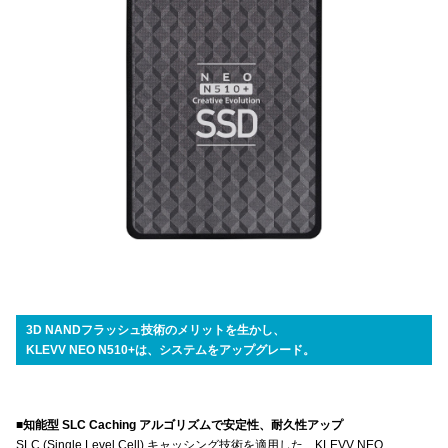
3D NANDフラッシュ技術のメリットを生かし、
KLEVV NEO N510+は、システムをアップグレード。
■知能型 SLC Caching アルゴリズムで安定性、耐久性アップ
SLC (Single Level Cell) キャッシング技術を適用した、KLEVV NEO