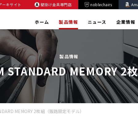
アーキサイト
壁掛け金具専門店
noblechairs
Am
ホーム
製品情報
ニュース
企業情報
製品情報
IMM STANDARD MEMO
 STANDARD MEMORY 2枚組（販路限定モデル）