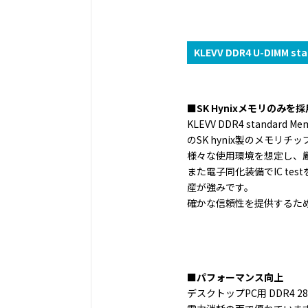
KLEVV DDR4 U-DIMM st
■SK Hynixメモリのみ
KLEVV DDR4 stand
のSK hynix製のメモリ
様々な使用環境を想定し、
また電子同化装備でIC t
産が強みです。
確かな信頼性を提供するため、J
■パフォーマンス向上
デスクトップPC用 DDR4