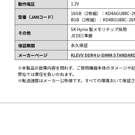
1.2V
動作電圧
16GB（2枚組）：KD4AGU88C-26N
型番（JANコード）
8GB（2枚組）：KD48GU88C-26N1
SK Hynix 製メモリチップ採用
その他
JEDEC準拠
永久保証
保証期間
KLEVV DDR4 U-DIMM STANDAR
メーカーページ
※本製品の故障内容を問わず、ご使用機器本体のダメージや
弊社では責任を負いかねます。
※転送速度はメーカー公称値です。すべての環境おいて保証