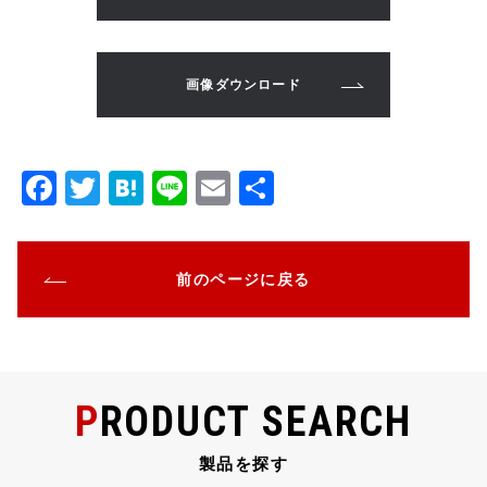
画像ダウンロード
F
T
H
Li
E
共
a
w
at
n
m
有
c
it
e
e
ai
前のページに戻る
e
te
n
l
b
r
a
o
o
PRODUCT SEARCH
k
製品を探す