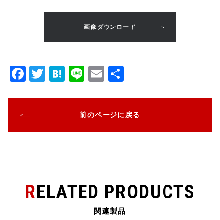
画像ダウンロード
F
T
H
Li
E
共
a
w
at
n
m
有
c
it
e
e
ai
前のページに戻る
e
te
n
l
b
r
a
o
o
k
RELATED PRODUCTS
関連製品