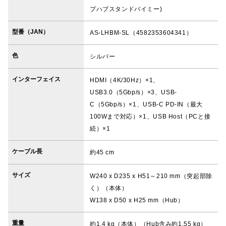
プハブスタンドバイミー)
型番（JAN）
AS-LHBM-SL（4582353604341）
色
シルバー
インターフェイス
HDMI（4K/30Hz）×1、
USB3.0（5Gbp/s）×3、USB-
C（5Gbp/s）×1、USB-C PD-IN（最大
100Wまで対応）×1、USB Host（PCと接
続）×1
ケーブル長
約45 cm
サイズ
W240 x D235 x H51～210 mm（突起部除
く）（本体）
W138 x D50 x H25 mm（Hub）
重量
約1.4 kg（本体）（Hub含み約1.55 kg）