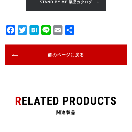
STAND BY ME 製品カタログ
F
T
H
Li
E
共
a
w
at
n
m
有
c
it
e
e
ai
前のページに戻る
e
te
n
l
b
r
a
o
o
k
RELATED PRODUCTS
関連製品