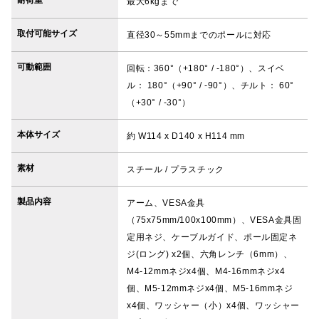
耐荷重
最大6kgまで
取付可能サイズ
直径30～55mmまでのポールに対応
可動範囲
回転：360°（+180° / -180°）、スイベ
ル： 180°（+90° / -90°）、チルト： 60°
（+30° / -30°）
本体サイズ
約 W114 x D140 x H114 mm
素材
スチール / プラスチック
製品内容
アーム、VESA金具
（75x75mm/100x100mm）、VESA金具固
定用ネジ、ケーブルガイド、ポール固定ネ
ジ(ロング) x2個、六角レンチ（6mm）、
M4-12mmネジx4個、M4-16mmネジx4
個、M5-12mmネジx4個、M5-16mmネジ
x4個、ワッシャー（小）x4個、ワッシャー