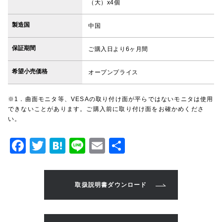
（大）x4個
製造国
中国
保証期間
ご購入日より6ヶ月間
希望小売価格
オープンプライス
※1．曲面モニタ等、VESAの取り付け面が平らではないモニタは使用
できないことがあります。ご購入前に取り付け面をお確かめくださ
い。
F
T
H
Li
E
共
a
w
at
n
m
有
c
it
e
e
ai
取扱説明書ダウンロード
e
te
n
l
b
r
a