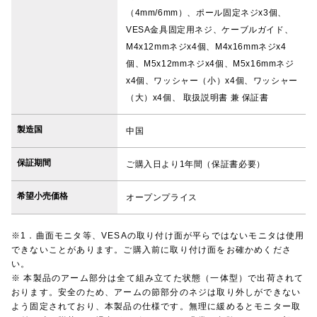
（4mm/6mm）、ポール固定ネジx3個、
VESA金具固定用ネジ、ケーブルガイド、
M4x12mmネジx4個、M4x16mmネジx4
個、M5x12mmネジx4個、M5x16mmネジ
x4個、ワッシャー（小）x4個、ワッシャー
（大）x4個、 取扱説明書 兼 保証書
製造国
中国
保証期間
ご購入日より1年間（保証書必要）
希望小売価格
オープンプライス
※1．曲面モニタ等、VESAの取り付け面が平らではないモニタは使用
できないことがあります。ご購入前に取り付け面をお確かめくださ
い。
※ 本製品のアーム部分は全て組み立てた状態（一体型）で出荷されて
おります。安全のため、アームの節部分のネジは取り外しができない
よう固定されており、本製品の仕様です。無理に緩めるとモニター取