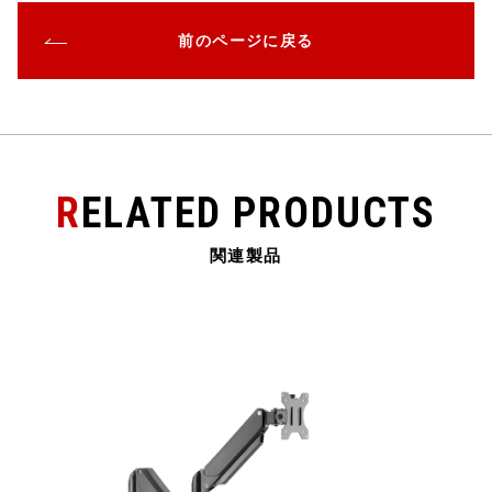
c
it
e
e
ai
前のページに戻る
e
te
n
l
b
r
a
o
o
k
RELATED PRODUCTS
関連製品