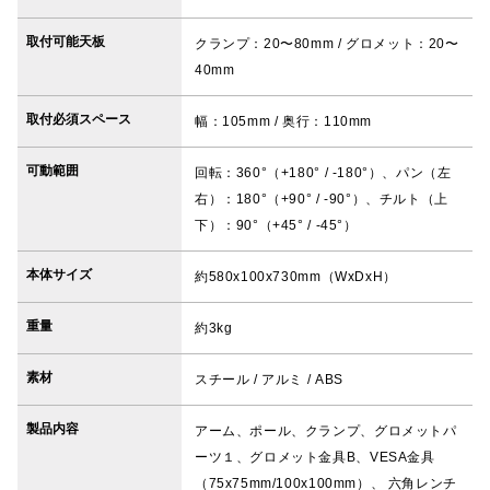
取付可能天板
クランプ：20〜80mm / グロメット：20〜
40mm
取付必須スペース
幅：105mm / 奥行：110mm
可動範囲
回転：360°（+180° / -180°）、パン（左
右）：180°（+90° / -90°）、チルト（上
下）：90°（+45° / -45°）
本体サイズ
約580x100x730mm（WxDxH）
重量
約3kg
素材
スチール / アルミ / ABS
製品内容
アーム、ポール、クランプ、グロメットパ
ーツ１、グロメット金具B、VESA金具
（75x75mm/100x100mm）、 六角レンチ