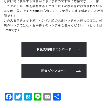
り付け時に脱落する場合がございますので非常に危険です。（一部、
モニタのチルト角を調整するモニター近くの横向きに設置されている
ネジは、固いですが6mmの六角レンチを使用する事で緩めることが可
能です）
力の入るラチェット式 / ハンドル式の六角レンチをお持ちの方は、付
属のレンチではなくお手持ちのレンチをご使用ください。（ビットは
6mmです）
取扱説明書ダウンロード
画像ダウンロード
F
T
H
Li
E
共
a
w
at
n
m
有