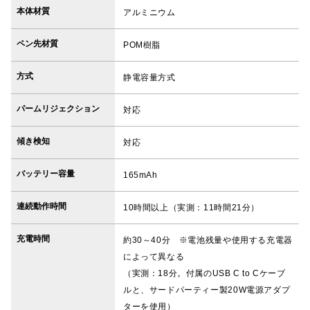
本体材質
アルミニウム
ペン先材質
POM樹脂
方式
静電容量方式
パームリジェクション
対応
傾き検知
対応
バッテリー容量
165mAh
連続動作時間
10時間以上（実測：11時間21分）
充電時間
約30～40分 ※電池残量や使用する充電器
によって異なる
（実測：18分。付属のUSB C to Cケーブ
ルと、サードパーティー製20W電源アダプ
ターを使用）