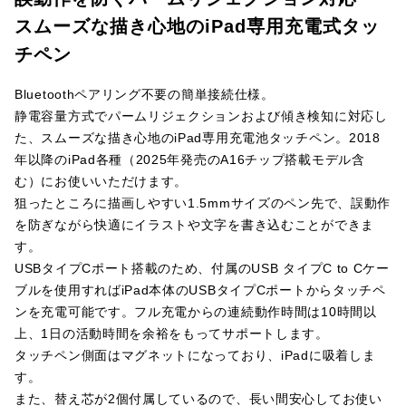
スムーズな描き心地のiPad専用充電式タッ
チペン
Bluetoothペアリング不要の簡単接続仕様。
静電容量方式でパームリジェクションおよび傾き検知に対応し
た、スムーズな描き心地のiPad専用充電池タッチペン。2018
年以降のiPad各種（2025年発売のA16チップ搭載モデル含
む）にお使いいただけます。
狙ったところに描画しやすい1.5mmサイズのペン先で、誤動作
を防ぎながら快適にイラストや文字を書き込むことができま
す。
USBタイプCポート搭載のため、付属のUSB タイプC to Cケー
ブルを使用すればiPad本体のUSBタイプCポートからタッチペ
ンを充電可能です。フル充電からの連続動作時間は10時間以
上、1日の活動時間を余裕をもってサポートします。
タッチペン側面はマグネットになっており、iPadに吸着しま
す。
また、替え芯が2個付属しているので、長い間安心してお使い