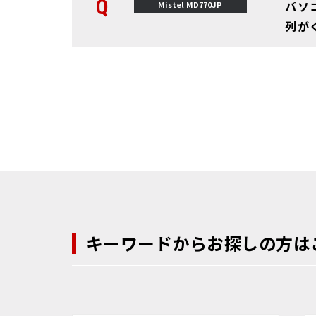
Q
パソ
Mistel MD770JP
列が
キーワードからお探しの方は