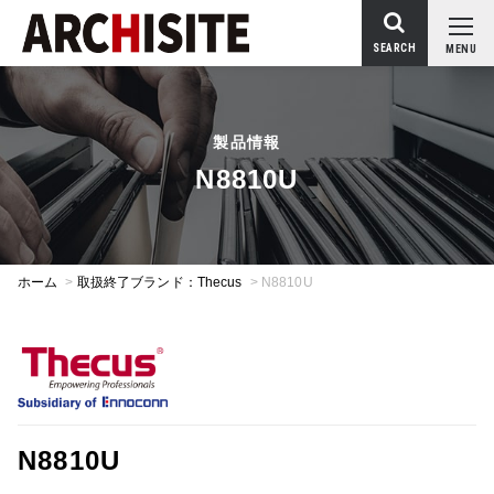
SEARCH
MENU
製品情報
N8810U
ホーム
>
取扱終了ブランド：Thecus
>
N8810U
N8810U