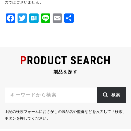
のではございません。
F
T
H
Li
E
共
a
w
at
n
m
有
c
it
e
e
ai
e
te
n
l
b
r
a
PRODUCT SEARCH
o
o
製品を探す
k
検索
上記の検索フォームにおさがしの製品名や型番などを入力して「検索」
ボタンを押してください。