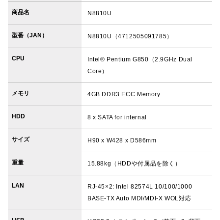
商品名
N8810U
型番（JAN）
N8810U（4712505091785）
CPU
Intel® Pentium G850（2.9GHz Dual
Core）
メモリ
4GB DDR3 ECC Memory
HDD
8 x SATA for internal
サイズ
H90 x W428 x D586mm
重量
15.88kg（HDDや付属品を除く）
LAN
RJ-45×2: Intel 82574L 10/100/1000
BASE-TX Auto MDI/MDI-X WOL対応