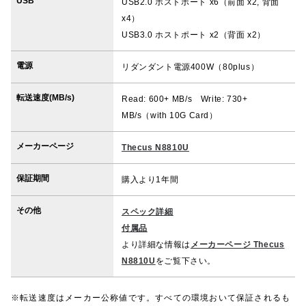
USB
USB2.0 ホストポート x6（前面 x2, 背面
x4）
USB3.0 ホストポート x2（背面 x2）
電源
リダンダント電源400W（80plus）
転送速度(MB/s)
Read: 600+ MB/s Write: 730+
MB/s（with 10G Card）
メーカーページ
Thecus N8810U
保証期間
購入より1年間
その他
スペック詳細
付属品
より詳細な情報は
メーカーページ Thecus
N8810U
をご覧下さい。
※転送速度はメーカー公称値です。すべての環境おいて保証されるも