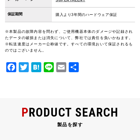
SUPERTALENT
保証期間
購入より3年間のハードウェア保証
※本製品の故障内容を問わず、ご使用機器本体のダメージや記録され
たデータの破損または消失について、弊社では責任を負いかねます。
※転送速度はメーカー公称値です。すべての環境おいて保証されるも
のではございません。
F
T
H
Li
E
共
a
w
at
n
m
有
c
it
e
e
ai
e
te
n
l
b
r
a
PRODUCT SEARCH
o
o
製品を探す
k