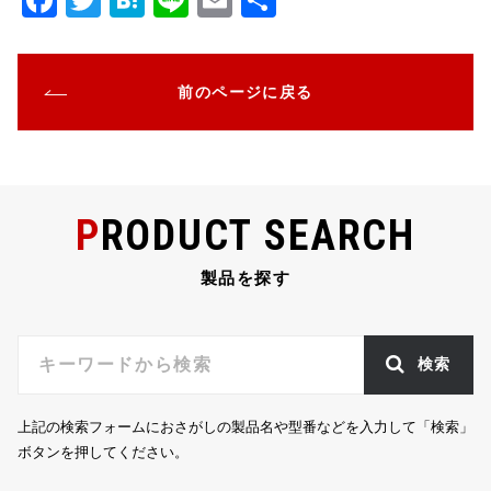
F
T
H
Li
E
共
a
w
at
n
m
有
c
it
e
e
ai
前のページに戻る
e
te
n
l
b
r
a
o
o
PRODUCT SEARCH
k
製品を探す
検索
上記の検索フォームにおさがしの製品名や型番などを入力して「検索」
ボタンを押してください。