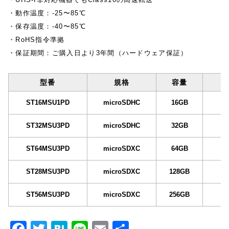
・動作温度：-25〜85℃
・保存温度：-40〜85℃
・RoHS指令準拠
・保証期間：ご購入日より3年間（ハードウェア保証）
型番
規格
容量
ST16MSU1PD
microSDHC
16GB
45
ST32MSU3PD
microSDHC
32GB
45
ST64MSU3PD
microSDXC
64GB
45
ST28MSU3PD
microSDXC
128GB
45
ST56MSU3PD
microSDXC
256GB
45