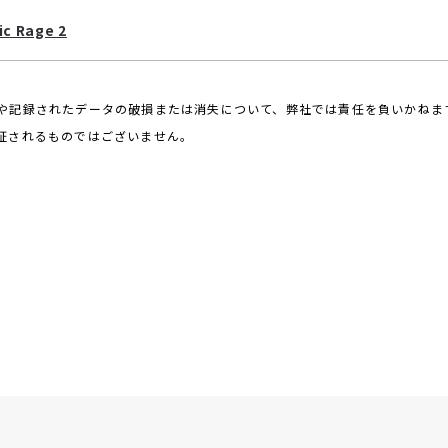
ic Rage 2
や記録されたデータの破損または消失について、弊社では責任を負いかねま
証されるものではございません。