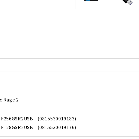
c Rage 2
PEF256GSR2USB (0815530019183)
PEF128GSR2USB (0815530019176)