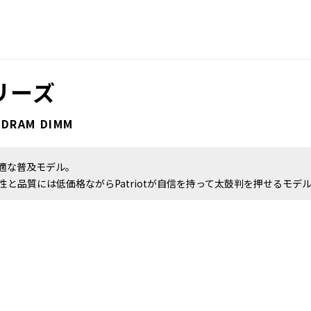
シリーズ
SDRAM DIMM
適な普及モデル。
性と品質には低価格ながらPatriotが自信を持って太鼓判を押せるモデ