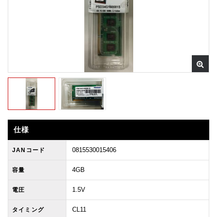
仕様
0815530015406
JANコード
4GB
容量
1.5V
電圧
CL11
タイミング