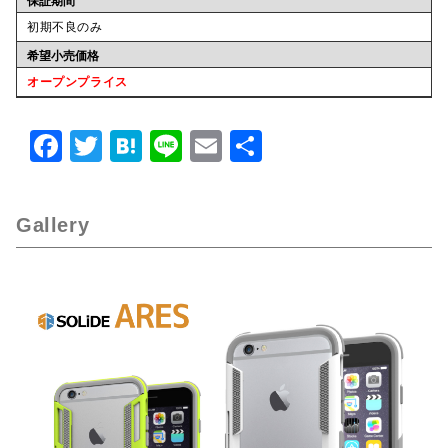
保証期間
初期不良のみ
希望小売価格
オープンプライス
F
T
H
Li
E
共
a
w
at
n
m
有
c
it
e
e
ai
Gallery
e
te
n
l
b
r
a
o
o
k