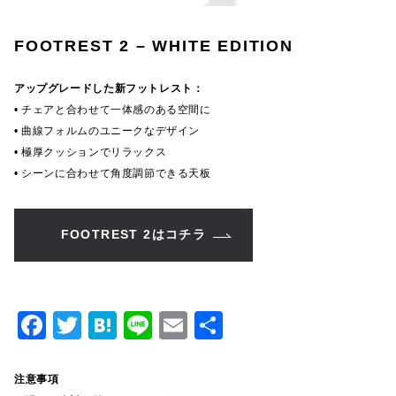
FOOTREST 2 – WHITE EDITION
アップグレードした新フットレスト：
• チェアと合わせて一体感のある空間に
• 曲線フォルムのユニークなデザイン
• 極厚クッションでリラックス
• シーンに合わせて角度調節できる天板
FOOTREST 2はコチラ
F
T
H
Li
E
共
a
w
at
n
m
有
c
it
e
e
ai
注意事項