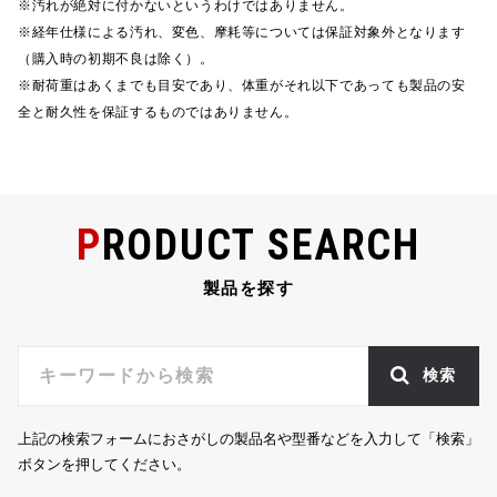
※汚れが絶対に付かないというわけではありません。
e
te
n
l
※経年仕様による汚れ、変色、摩耗等については保証対象外となります
b
r
a
（購入時の初期不良は除く）。
o
※耐荷重はあくまでも目安であり、体重がそれ以下であっても製品の安
全と耐久性を保証するものではありません。
o
k
PRODUCT SEARCH
製品を探す
検索
上記の検索フォームにおさがしの製品名や型番などを入力して「検索」
ボタンを押してください。