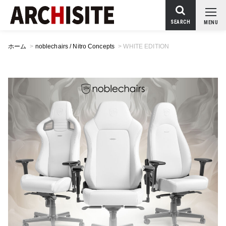
SEARCH
MENU
ホーム
>
noblechairs / Nitro Concepts
>
WHITE EDITION